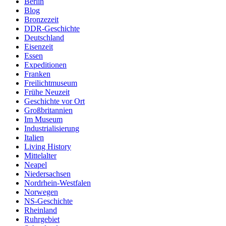
Berlin
Blog
Bronzezeit
DDR-Geschichte
Deutschland
Eisenzeit
Essen
Expeditionen
Franken
Freilichtmuseum
Frühe Neuzeit
Geschichte vor Ort
Großbritannien
Im Museum
Industrialisierung
Italien
Living History
Mittelalter
Neapel
Niedersachsen
Nordrhein-Westfalen
Norwegen
NS-Geschichte
Rheinland
Ruhrgebiet