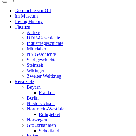
Geschichte vor Ort
Im Museum
Living History
Themen
Antike
DDR-Geschichte
Industriegeschichte
Mittelalter
NS-Geschichte
Stadtgeschichte
Steinzeit
Wikinger
Zweiter Weltkrieg
Reiseziele
Bayern
Franken
Berlin
Niedersachsen
Nordrhein-Westfalen
Ruhrgebiet
Norwegen
Großbritannien
Schottland