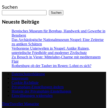
Suchen
Suchen
Neueste Beiträge
Bergisches Museum für Bergbau, Handwerk und Gewerbe in
Bensberg
Das Archäologische Nationalmuseum Neapel: Eine Zeitreise
zu antiken Schätzen
Verborgene Unterwelten in Neapel: Antike Ruinen,
unterirdische Friedhöfe und moderner Zivilschutz
Zu Besuch in Vieste: Mittelalter-Charme mit mediterranem
Flair
Rothenburg ob der Tauber im Regen: Lohnt es sich?
Datenschutzerklärung
Impressum
Cookie-Richtlinie
Privatsphäre-Einstellungen ändern
Historie der Privatsphäre-Einstellungen
Einwilligungen widerrufen
TimeTraveller Magazine