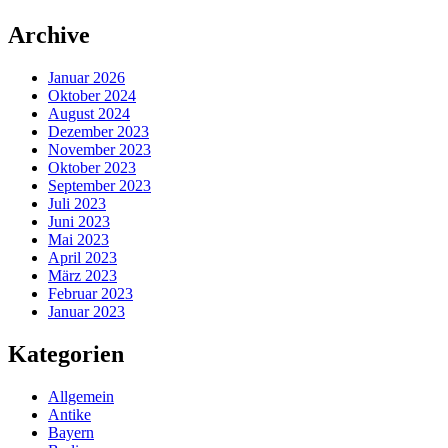
Zum
Archive
Inhalt
springen
Januar 2026
Oktober 2024
August 2024
Dezember 2023
November 2023
Oktober 2023
September 2023
Juli 2023
Juni 2023
Mai 2023
April 2023
März 2023
Februar 2023
Januar 2023
Kategorien
Allgemein
Antike
Bayern