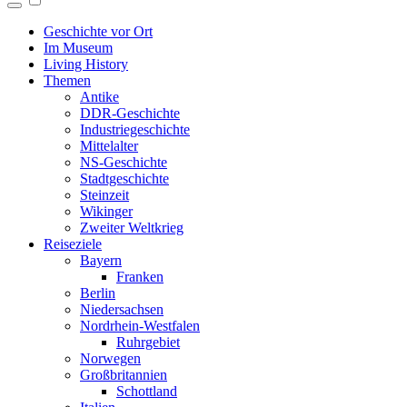
Geschichte vor Ort
Im Museum
Living History
Themen
Antike
DDR-Geschichte
Industriegeschichte
Mittelalter
NS-Geschichte
Stadtgeschichte
Steinzeit
Wikinger
Zweiter Weltkrieg
Reiseziele
Bayern
Franken
Berlin
Niedersachsen
Nordrhein-Westfalen
Ruhrgebiet
Norwegen
Großbritannien
Schottland