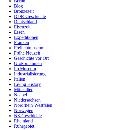
Berlin
Blog
Bronzezeit
DDR-Geschichte
Deutschland
Eisenzeit
Essen
Expeditionen
Franken
Freilichtmuseum
Frühe Neuzeit
Geschichte vor Ort
Großbritannien
Im Museum
Industrialisierung
Italien
Living History
Mittelalter
Neapel
Niedersachsen
Nordrhein-Westfalen
Norwegen
NS-Geschichte
Rheinland
Ruhrgebiet