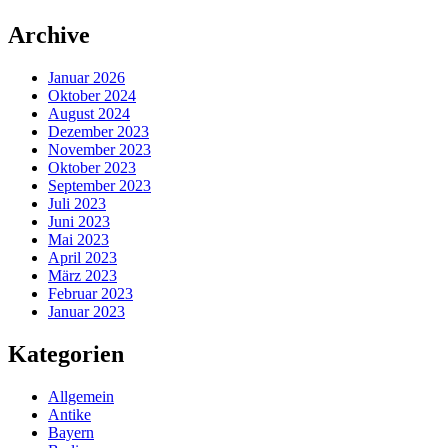
Zum
Archive
Inhalt
springen
Januar 2026
Oktober 2024
August 2024
Dezember 2023
November 2023
Oktober 2023
September 2023
Juli 2023
Juni 2023
Mai 2023
April 2023
März 2023
Februar 2023
Januar 2023
Kategorien
Allgemein
Antike
Bayern