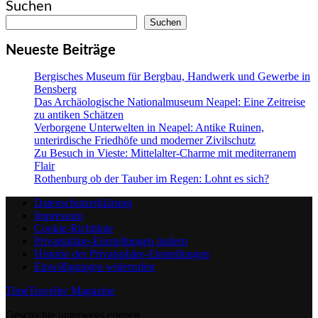
Suchen
Suchen
Neueste Beiträge
Bergisches Museum für Bergbau, Handwerk und Gewerbe in
Bensberg
Das Archäologische Nationalmuseum Neapel: Eine Zeitreise
zu antiken Schätzen
Verborgene Unterwelten in Neapel: Antike Ruinen,
unterirdische Friedhöfe und moderner Zivilschutz
Zu Besuch in Vieste: Mittelalter-Charme mit mediterranem
Flair
Rothenburg ob der Tauber im Regen: Lohnt es sich?
Datenschutzerklärung
Impressum
Cookie-Richtlinie
Privatsphäre-Einstellungen ändern
Historie der Privatsphäre-Einstellungen
Einwilligungen widerrufen
TimeTraveller Magazine
Geschichte unterwegs erleben