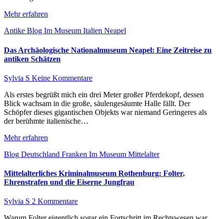
Mehr erfahren
Antike
Blog
Im Museum
Italien
Neapel
Das Archäologische Nationalmuseum Neapel: Eine Zeitreise zu
antiken Schätzen
Sylvia S
Keine Kommentare
Als erstes begrüßt mich ein drei Meter großer Pferdekopf, dessen
Blick wachsam in die große, säulengesäumte Halle fällt. Der
Schöpfer dieses gigantischen Objekts war niemand Geringeres als
der berühmte italienische…
Mehr erfahren
Blog
Deutschland
Franken
Im Museum
Mittelalter
Mittelalterliches Kriminalmuseum Rothenburg: Folter,
Ehrenstrafen und die Eiserne Jungfrau
Sylvia S
2 Kommentare
Warum Folter eigentlich sogar ein Fortschritt im Rechtswesen war,