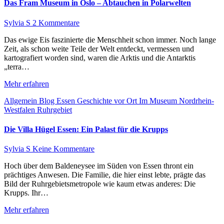
Das Fram Museum in Oslo – Abtauchen in Polarwelten
Sylvia S
2 Kommentare
Das ewige Eis faszinierte die Menschheit schon immer. Noch lange
Zeit, als schon weite Teile der Welt entdeckt, vermessen und
kartografiert worden sind, waren die Arktis und die Antarktis
„terra…
Mehr erfahren
Allgemein
Blog
Essen
Geschichte vor Ort
Im Museum
Nordrhein-
Westfalen
Ruhrgebiet
Die Villa Hügel Essen: Ein Palast für die Krupps
Sylvia S
Keine Kommentare
Hoch über dem Baldeneysee im Süden von Essen thront ein
prächtiges Anwesen. Die Familie, die hier einst lebte, prägte das
Bild der Ruhrgebietsmetropole wie kaum etwas anderes: Die
Krupps. Ihr…
Mehr erfahren