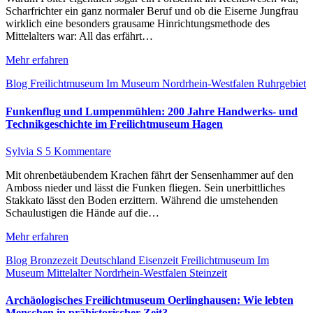
Scharfrichter ein ganz normaler Beruf und ob die Eiserne Jungfrau
wirklich eine besonders grausame Hinrichtungsmethode des
Mittelalters war: All das erfährt…
Mehr erfahren
Blog
Freilichtmuseum
Im Museum
Nordrhein-Westfalen
Ruhrgebiet
Funkenflug und Lumpenmühlen: 200 Jahre Handwerks- und
Technikgeschichte im Freilichtmuseum Hagen
Sylvia S
5 Kommentare
Mit ohrenbetäubendem Krachen fährt der Sensenhammer auf den
Amboss nieder und lässt die Funken fliegen. Sein unerbittliches
Stakkato lässt den Boden erzittern. Während die umstehenden
Schaulustigen die Hände auf die…
Mehr erfahren
Blog
Bronzezeit
Deutschland
Eisenzeit
Freilichtmuseum
Im
Museum
Mittelalter
Nordrhein-Westfalen
Steinzeit
Archäologisches Freilichtmuseum Oerlinghausen: Wie lebten
Menschen in prähistorischer Zeit?