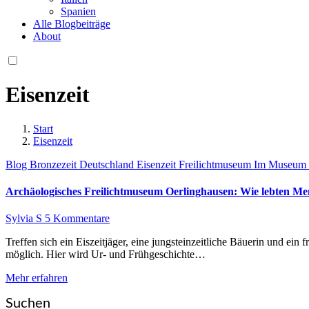
Spanien
Alle Blogbeiträge
About
Eisenzeit
Start
Eisenzeit
Blog
Bronzezeit
Deutschland
Eisenzeit
Freilichtmuseum
Im Museum
Archäologisches Freilichtmuseum Oerlinghausen: Wie lebten Men
Sylvia S
5 Kommentare
Treffen sich ein Eiszeitjäger, eine jungsteinzeitliche Bäuerin und ein frühmittelalterlicher Schmied. Was nach dem Anfang eines Witzes klingt, ist im Archäologischen Freilichtmuseum Oerlinghausen tatsächlich
möglich. Hier wird Ur- und Frühgeschichte…
Mehr erfahren
Suchen