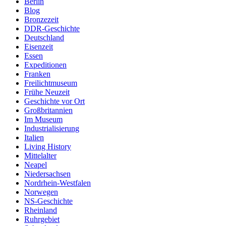
Berlin
Blog
Bronzezeit
DDR-Geschichte
Deutschland
Eisenzeit
Essen
Expeditionen
Franken
Freilichtmuseum
Frühe Neuzeit
Geschichte vor Ort
Großbritannien
Im Museum
Industrialisierung
Italien
Living History
Mittelalter
Neapel
Niedersachsen
Nordrhein-Westfalen
Norwegen
NS-Geschichte
Rheinland
Ruhrgebiet