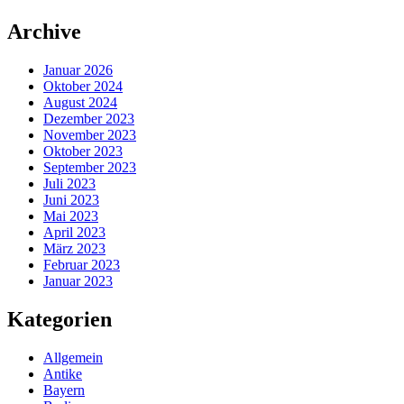
Zum
Archive
Inhalt
springen
Januar 2026
Oktober 2024
August 2024
Dezember 2023
November 2023
Oktober 2023
September 2023
Juli 2023
Juni 2023
Mai 2023
April 2023
März 2023
Februar 2023
Januar 2023
Kategorien
Allgemein
Antike
Bayern