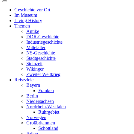
Geschichte vor Ort
Im Museum
Living History
Themen
Antike
DDR-Geschichte
Industriegeschichte
Mittelalter
NS-Geschichte
Stadtgeschichte
Steinzeit
Wikinger
Zweiter Weltkrieg
Reiseziele
Bayern
Franken
Berlin
Niedersachsen
Nordrhein-Westfalen
Ruhrgebiet
Norwegen
Großbritannien
Schottland
Italien