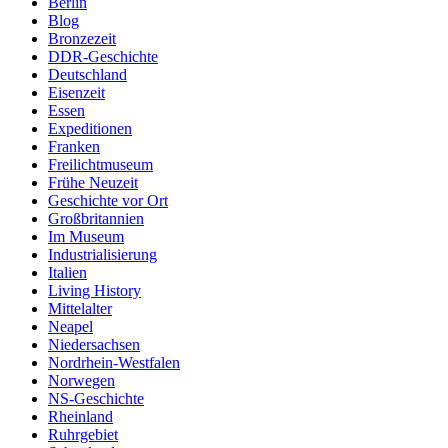
Berlin
Blog
Bronzezeit
DDR-Geschichte
Deutschland
Eisenzeit
Essen
Expeditionen
Franken
Freilichtmuseum
Frühe Neuzeit
Geschichte vor Ort
Großbritannien
Im Museum
Industrialisierung
Italien
Living History
Mittelalter
Neapel
Niedersachsen
Nordrhein-Westfalen
Norwegen
NS-Geschichte
Rheinland
Ruhrgebiet