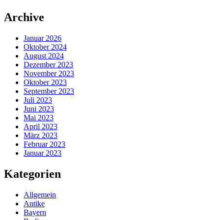
Zum
Archive
Inhalt
springen
Januar 2026
Oktober 2024
August 2024
Dezember 2023
November 2023
Oktober 2023
September 2023
Juli 2023
Juni 2023
Mai 2023
April 2023
März 2023
Februar 2023
Januar 2023
Kategorien
Allgemein
Antike
Bayern