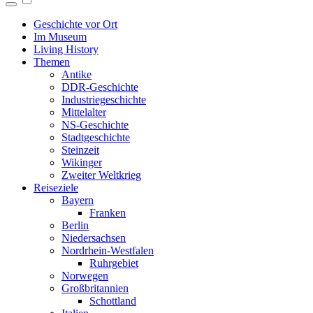
Geschichte vor Ort
Im Museum
Living History
Themen
Antike
DDR-Geschichte
Industriegeschichte
Mittelalter
NS-Geschichte
Stadtgeschichte
Steinzeit
Wikinger
Zweiter Weltkrieg
Reiseziele
Bayern
Franken
Berlin
Niedersachsen
Nordrhein-Westfalen
Ruhrgebiet
Norwegen
Großbritannien
Schottland