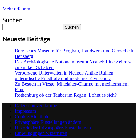
Mehr erfahren
Suchen
Suchen
Neueste Beiträge
Bergisches Museum für Bergbau, Handwerk und Gewerbe in
Bensberg
Das Archäologische Nationalmuseum Neapel: Eine Zeitreise
zu antiken Schätzen
Verborgene Unterwelten in Neapel: Antike Ruinen,
unterirdische Friedhöfe und moderner Zivilschutz
Zu Besuch in Vieste: Mittelalter-Charme mit mediterranem
Flair
Rothenburg ob der Tauber im Regen: Lohnt es sich?
Datenschutzerklärung
Impressum
Cookie-Richtlinie
Privatsphäre-Einstellungen ändern
Historie der Privatsphäre-Einstellungen
Einwilligungen widerrufen