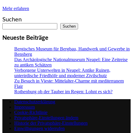
Mehr erfahren
Suchen
Suchen
Neueste Beiträge
Bergisches Museum für Bergbau, Handwerk und Gewerbe in
Bensberg
Das Archäologische Nationalmuseum Neapel: Eine Zeitreise
zu antiken Schätzen
Verborgene Unterwelten in Neapel: Antike Ruinen,
unterirdische Friedhöfe und moderner Zivilschutz
Zu Besuch in Vieste: Mittelalter-Charme mit mediterranem
Flair
Rothenburg ob der Tauber im Regen: Lohnt es sich?
Datenschutzerklärung
Impressum
Cookie-Richtlinie
Privatsphäre-Einstellungen ändern
Historie der Privatsphäre-Einstellungen
Einwilligungen widerrufen