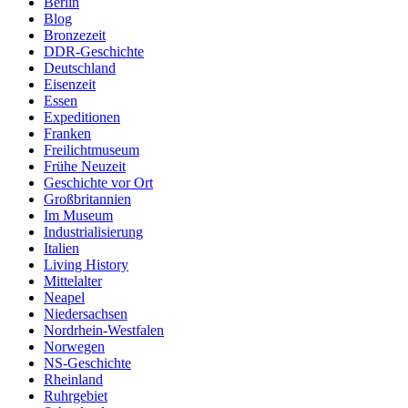
Berlin
Blog
Bronzezeit
DDR-Geschichte
Deutschland
Eisenzeit
Essen
Expeditionen
Franken
Freilichtmuseum
Frühe Neuzeit
Geschichte vor Ort
Großbritannien
Im Museum
Industrialisierung
Italien
Living History
Mittelalter
Neapel
Niedersachsen
Nordrhein-Westfalen
Norwegen
NS-Geschichte
Rheinland
Ruhrgebiet