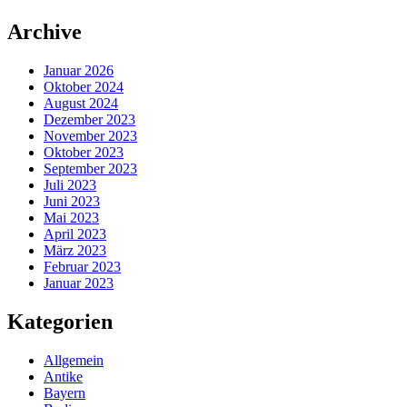
Zum
Archive
Inhalt
springen
Januar 2026
Oktober 2024
August 2024
Dezember 2023
November 2023
Oktober 2023
September 2023
Juli 2023
Juni 2023
Mai 2023
April 2023
März 2023
Februar 2023
Januar 2023
Kategorien
Allgemein
Antike
Bayern