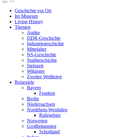
Geschichte vor Ort
Im Museum
Living History
Themen
Antike
DDR-Geschichte
Industriegeschichte
Mittelalter
NS-Geschichte
Stadtgeschichte
Steinzeit
Wikinger
Zweiter Weltkrieg
Reiseziele
Bayern
Franken
Berlin
Niedersachsen
Nordrhein-Westfalen
Ruhrgebiet
Norwegen
Großbritannien
Schottland