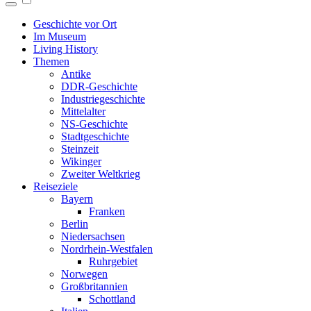
Geschichte vor Ort
Im Museum
Living History
Themen
Antike
DDR-Geschichte
Industriegeschichte
Mittelalter
NS-Geschichte
Stadtgeschichte
Steinzeit
Wikinger
Zweiter Weltkrieg
Reiseziele
Bayern
Franken
Berlin
Niedersachsen
Nordrhein-Westfalen
Ruhrgebiet
Norwegen
Großbritannien
Schottland