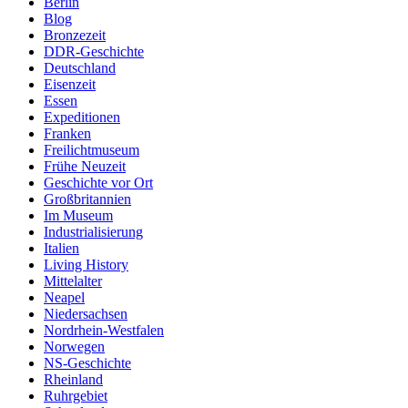
Berlin
Blog
Bronzezeit
DDR-Geschichte
Deutschland
Eisenzeit
Essen
Expeditionen
Franken
Freilichtmuseum
Frühe Neuzeit
Geschichte vor Ort
Großbritannien
Im Museum
Industrialisierung
Italien
Living History
Mittelalter
Neapel
Niedersachsen
Nordrhein-Westfalen
Norwegen
NS-Geschichte
Rheinland
Ruhrgebiet