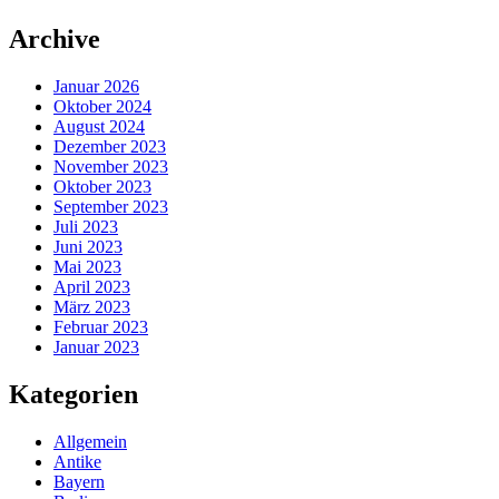
Zum
Archive
Inhalt
springen
Januar 2026
Oktober 2024
August 2024
Dezember 2023
November 2023
Oktober 2023
September 2023
Juli 2023
Juni 2023
Mai 2023
April 2023
März 2023
Februar 2023
Januar 2023
Kategorien
Allgemein
Antike
Bayern