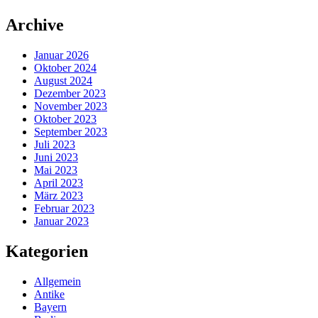
Zum
Archive
Inhalt
springen
Januar 2026
Oktober 2024
August 2024
Dezember 2023
November 2023
Oktober 2023
September 2023
Juli 2023
Juni 2023
Mai 2023
April 2023
März 2023
Februar 2023
Januar 2023
Kategorien
Allgemein
Antike
Bayern