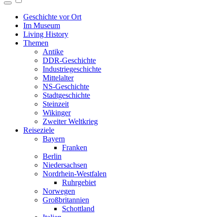
Geschichte vor Ort
Im Museum
Living History
Themen
Antike
DDR-Geschichte
Industriegeschichte
Mittelalter
NS-Geschichte
Stadtgeschichte
Steinzeit
Wikinger
Zweiter Weltkrieg
Reiseziele
Bayern
Franken
Berlin
Niedersachsen
Nordrhein-Westfalen
Ruhrgebiet
Norwegen
Großbritannien
Schottland