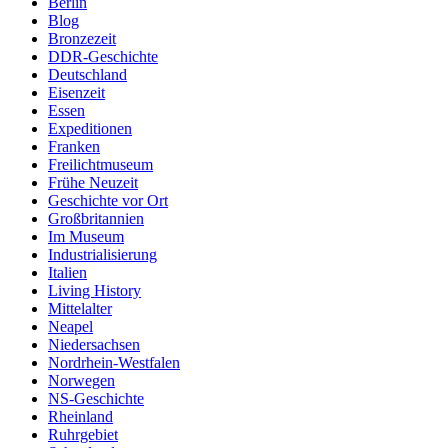
Berlin
Blog
Bronzezeit
DDR-Geschichte
Deutschland
Eisenzeit
Essen
Expeditionen
Franken
Freilichtmuseum
Frühe Neuzeit
Geschichte vor Ort
Großbritannien
Im Museum
Industrialisierung
Italien
Living History
Mittelalter
Neapel
Niedersachsen
Nordrhein-Westfalen
Norwegen
NS-Geschichte
Rheinland
Ruhrgebiet