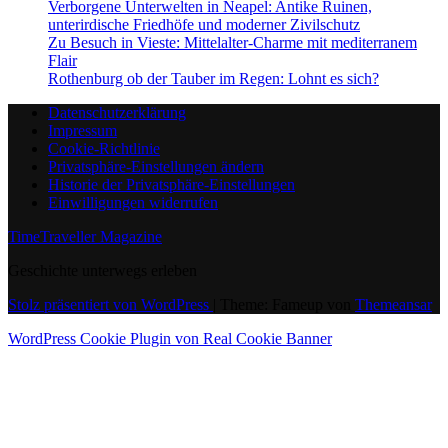
Verborgene Unterwelten in Neapel: Antike Ruinen,
unterirdische Friedhöfe und moderner Zivilschutz
Zu Besuch in Vieste: Mittelalter-Charme mit mediterranem
Flair
Rothenburg ob der Tauber im Regen: Lohnt es sich?
Datenschutzerklärung
Impressum
Cookie-Richtlinie
Privatsphäre-Einstellungen ändern
Historie der Privatsphäre-Einstellungen
Einwilligungen widerrufen
TimeTraveller Magazine
Geschichte unterwegs erleben
Stolz präsentiert von WordPress
|
Theme: Fameup von
Themeansar
WordPress Cookie Plugin von Real Cookie Banner