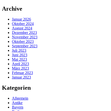
Zum
Archive
Inhalt
springen
Januar 2026
Oktober 2024
August 2024
Dezember 2023
November 2023
Oktober 2023
September 2023
Juli 2023
Juni 2023
Mai 2023
April 2023
März 2023
Februar 2023
Januar 2023
Kategorien
Allgemein
Antike
Bayern