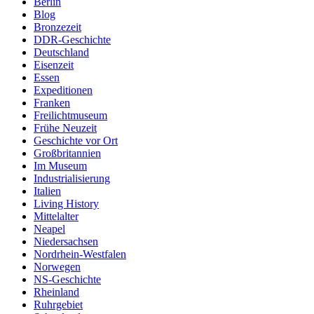
Berlin
Blog
Bronzezeit
DDR-Geschichte
Deutschland
Eisenzeit
Essen
Expeditionen
Franken
Freilichtmuseum
Frühe Neuzeit
Geschichte vor Ort
Großbritannien
Im Museum
Industrialisierung
Italien
Living History
Mittelalter
Neapel
Niedersachsen
Nordrhein-Westfalen
Norwegen
NS-Geschichte
Rheinland
Ruhrgebiet