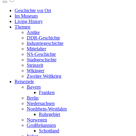
Geschichte vor Ort
Im Museum
Living History
Themen
Antike
DDR-Geschichte
Industriegeschichte
Mittelalter
NS-Geschichte
Stadtgeschichte
Steinzeit
Wikinger
Zweiter Weltkrieg
Reiseziele
Bayern
Franken
Berlin
Niedersachsen
Nordrhein-Westfalen
Ruhrgebiet
Norwegen
Großbritannien
Schottland